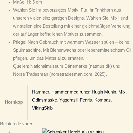
Maße
: H: 5 cm
Wählen Sie Ihr bevorzugtes Motiv
: Für Ihr Trinkhorn aus
unseren vielen einzigartigen Designs. Wählen Sie ‘Mix’, und
wir stellen eine Bestellung mit einer gleichmäßigen Verteilung
der auf Lager befindlichen Motiver zusammen.
Pflege
: Nach Gebrauch mit warmem Wasser spülen – keine
Spülmaschine. Mit Bienenwachs oder lebensmittelechtem Öl
pflegen, um das Material zu erhalten.
Quellen: Nationalmuseum Dänemarks (natmus.dk) und
Norse Tradesman (norsetradesman.com, 2025).
Hammer
,
Hammer med runer
,
Hugin Munin
,
Mix
,
Odinsmaske
,
Yggdrasil
,
Fenris
,
Kompas
,
Hornkop
VikingSkib
Relaterede varer
Hurtig visning