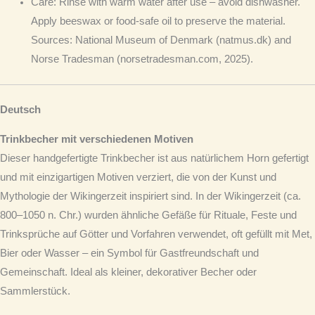
Care
: Rinse with warm water after use – avoid dishwasher.
Apply beeswax or food-safe oil to preserve the material.
Sources: National Museum of Denmark (natmus.dk) and
Norse Tradesman (norsetradesman.com, 2025).
Deutsch
Trinkbecher mit verschiedenen Motiven
Dieser handgefertigte Trinkbecher ist aus natürlichem Horn gefertigt
und mit einzigartigen Motiven verziert, die von der Kunst und
Mythologie der Wikingerzeit inspiriert sind. In der Wikingerzeit (ca.
800–1050 n. Chr.) wurden ähnliche Gefäße für Rituale, Feste und
Trinksprüche auf Götter und Vorfahren verwendet, oft gefüllt mit Met,
Bier oder Wasser – ein Symbol für Gastfreundschaft und
Gemeinschaft. Ideal als kleiner, dekorativer Becher oder
Sammlerstück.