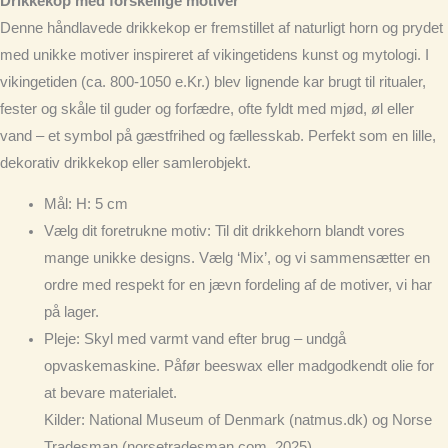
Drikkekop med forskellige motiver
Denne håndlavede drikkekop er fremstillet af naturligt horn og prydet
med unikke motiver inspireret af vikingetidens kunst og mytologi. I
vikingetiden (ca. 800-1050 e.Kr.) blev lignende kar brugt til ritualer,
fester og skåle til guder og forfædre, ofte fyldt med mjød, øl eller
vand – et symbol på gæstfrihed og fællesskab. Perfekt som en lille,
dekorativ drikkekop eller samlerobjekt.
Mål
: H: 5 cm
Vælg dit foretrukne motiv
: Til dit drikkehorn blandt vores
mange unikke designs. Vælg ‘Mix’, og vi sammensætter en
ordre med respekt for en jævn fordeling af de motiver, vi har
på lager.
Pleje
: Skyl med varmt vand efter brug – undgå
opvaskemaskine. Påfør beeswax eller madgodkendt olie for
at bevare materialet.
Kilder: National Museum of Denmark (natmus.dk) og Norse
Tradesman (norsetradesman.com, 2025).