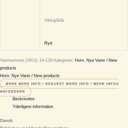
VikingSkib
Ryd
Varenummer (SKU):
14-139
Kategorier:
Horn
,
Nye Varer / New
products
Horn
,
Nye Varer / New products
ØNSK MERE INFO / REQUEST MORE INFO / MEHR INFOS
ANFORDERN
Beskrivelse
Yderligere information
Dansk