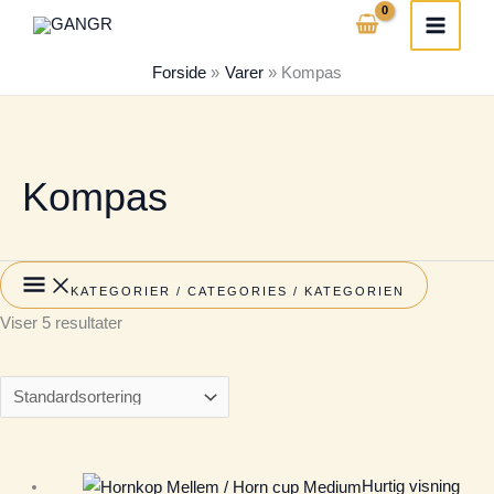
Gå
Søg
Mindste
Højeste
til
efter:
pris
pris
Forside
Varer
Kompas
indholdet
Kompas
KATEGORIER / CATEGORIES / KATEGORIEN
Viser 5 resultater
Hurtig visning