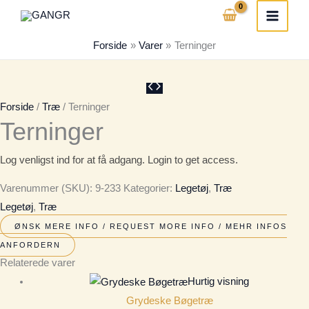
Gå
til
Forside
Varer
Terninger
indholdet
Forside
/
Træ
/ Terninger
Terninger
Log venligst ind for at få adgang. Login to get access.
Varenummer (SKU):
9-233
Kategorier:
Legetøj
,
Træ
Legetøj
,
Træ
ØNSK MERE INFO / REQUEST MORE INFO / MEHR INFOS
ANFORDERN
Relaterede varer
Hurtig visning
Grydeske Bøgetræ