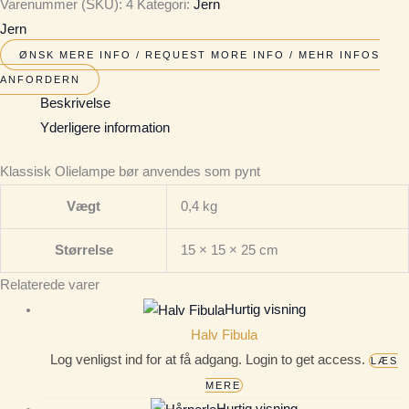
Varenummer (SKU):
4
Kategori:
Jern
Jern
ØNSK MERE INFO / REQUEST MORE INFO / MEHR INFOS
ANFORDERN
Beskrivelse
Yderligere information
Klassisk Olielampe bør anvendes som pynt
Vægt
0,4 kg
Størrelse
15 × 15 × 25 cm
Relaterede varer
Hurtig visning
Halv Fibula
Log venligst ind for at få adgang. Login to get access.
LÆS
MERE