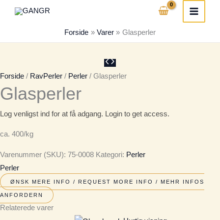
Gå
til
Forside
Varer
Glasperler
indholdet
Forside
/
RavPerler
/
Perler
/ Glasperler
Glasperler
Log venligst ind for at få adgang. Login to get access.
ca. 400/kg
Varenummer (SKU):
75-0008
Kategori:
Perler
Perler
ØNSK MERE INFO / REQUEST MORE INFO / MEHR INFOS
ANFORDERN
Relaterede varer