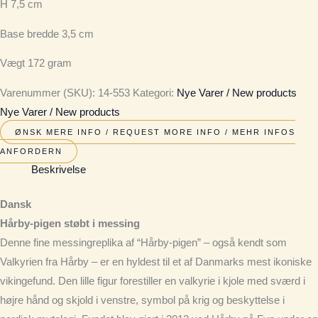
H 7,5 cm
Base bredde 3,5 cm
Vægt 172 gram
Varenummer (SKU):
14-553
Kategori:
Nye Varer / New products
Nye Varer / New products
ØNSK MERE INFO / REQUEST MORE INFO / MEHR INFOS
ANFORDERN
Beskrivelse
Dansk
Hårby-pigen støbt i messing
Denne fine messingreplika af “Hårby-pigen” – også kendt som
Valkyrien fra Hårby – er en hyldest til et af Danmarks mest ikoniske
vikingefund. Den lille figur forestiller en valkyrie i kjole med sværd i
højre hånd og skjold i venstre, symbol på krig og beskyttelse i