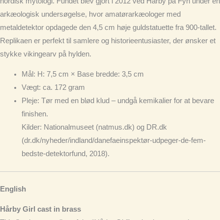
nordisk mytologi. Fundet blev gjort i 2012 ved Hårby på Fyn under en
arkæologisk undersøgelse, hvor amatørarkæologer med
metaldetektor opdagede den 4,5 cm høje guldstatuette fra 900-tallet.
Replikaen er perfekt til samlere og historieentusiaster, der ønsker et
stykke vikingearv på hylden.
Mål
: H: 7,5 cm × Base bredde: 3,5 cm
Vægt
: ca. 172 gram
Pleje
: Tør med en blød klud – undgå kemikalier for at bevare
finishen.
Kilder: Nationalmuseet (natmus.dk) og DR.dk
(dr.dk/nyheder/indland/danefaeinspektør-udpeger-de-fem-
bedste-detektorfund, 2018).
English
Hårby Girl cast in brass