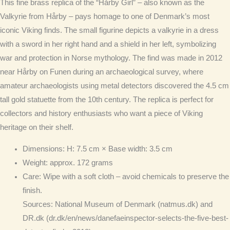
This fine brass replica of the “Hårby Girl” – also known as the
Valkyrie from Hårby – pays homage to one of Denmark’s most
iconic Viking finds. The small figurine depicts a valkyrie in a dress
with a sword in her right hand and a shield in her left, symbolizing
war and protection in Norse mythology. The find was made in 2012
near Hårby on Funen during an archaeological survey, where
amateur archaeologists using metal detectors discovered the 4.5 cm
tall gold statuette from the 10th century. The replica is perfect for
collectors and history enthusiasts who want a piece of Viking
heritage on their shelf.
Dimensions
: H: 7.5 cm × Base width: 3.5 cm
Weight
: approx. 172 grams
Care
: Wipe with a soft cloth – avoid chemicals to preserve the
finish.
Sources: National Museum of Denmark (natmus.dk) and
DR.dk (dr.dk/en/news/danefaeinspector-selects-the-five-best-