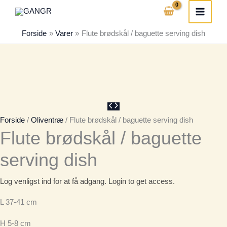
Gå
til
Forside
Varer
Flute brødskål / baguette serving dish
indholdet
Forside
/
Oliventræ
/ Flute brødskål / baguette serving dish
Flute brødskål / baguette
serving dish
Log venligst ind for at få adgang. Login to get access.
L 37-41 cm
H 5-8 cm