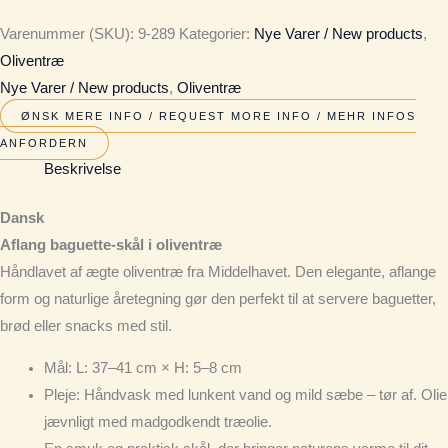
Varenummer (SKU):
9-289
Kategorier:
Nye Varer / New products
,
Oliventræ
Nye Varer / New products
,
Oliventræ
ØNSK MERE INFO / REQUEST MORE INFO / MEHR INFOS
ANFORDERN
Beskrivelse
Dansk
Aflang baguette-skål i oliventræ
Håndlavet af ægte oliventræ fra Middelhavet. Den elegante, aflange
form og naturlige åretegning gør den perfekt til at servere baguetter,
brød eller snacks med stil.
Mål
: L: 37–41 cm × H: 5–8 cm
Pleje
: Håndvask med lunkent vand og mild sæbe – tør af. Olie
jævnligt med madgodkendt træolie.