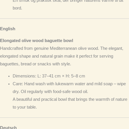
En smuk og praktisk skål, der bringer naturens varme til dit
bord.
English
Elongated olive wood baguette bowl
Handcrafted from genuine Mediterranean olive wood. The elegant,
elongated shape and natural grain make it perfect for serving
baguettes, bread or snacks with style.
Dimensions
: L: 37–41 cm × H: 5–8 cm
Care
: Hand wash with lukewarm water and mild soap – wipe
dry. Oil regularly with food-safe wood oil.
A beautiful and practical bowl that brings the warmth of nature
to your table.
Deutsch