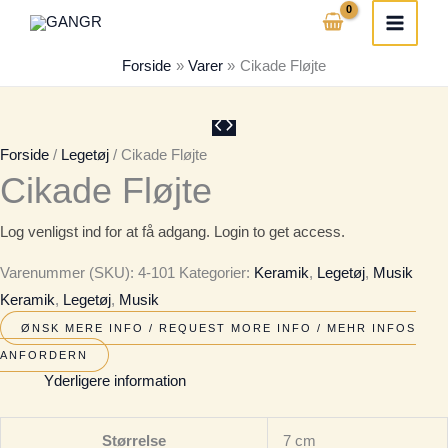
Gå
til
Forside
Varer
Cikade Fløjte
indholdet
Forside
/
Legetøj
/ Cikade Fløjte
Cikade Fløjte
Log venligst ind for at få adgang. Login to get access.
Varenummer (SKU):
4-101
Kategorier:
Keramik
,
Legetøj
,
Musik
Keramik
,
Legetøj
,
Musik
ØNSK MERE INFO / REQUEST MORE INFO / MEHR INFOS
ANFORDERN
Yderligere information
Størrelse
7 cm