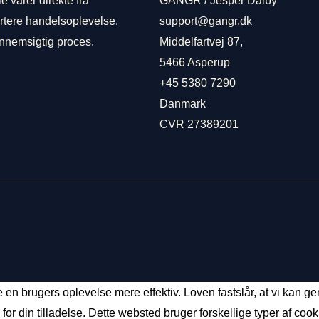
 varer direkte fra
GANGR / Jesper Dalby
artere handelsoplevelse.
support@gangr.dk
gennemsigtig proces.
Middelfartvej 87,
5466 Asperup
+45 5380 7290
Danmark
CVR 27389201
re en brugers oplevelse mere effektiv. Loven fastslår, at vi kan
 for din tilladelse. Dette websted bruger forskellige typer af coo