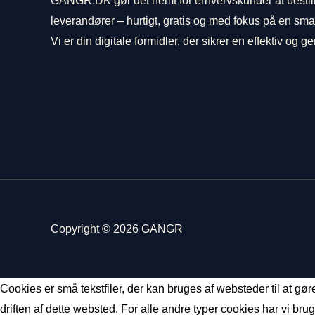
GANGR.DK gør det nemt for erhvervskunder at bestille
leverandører – hurtigt, gratis og med fokus på en sm
Vi er din digitale formidler, der sikrer en effektiv og 
Copyright © 2026 GANGR
Cookies er små tekstfiler, der kan bruges af websteder til at gø
driften af dette websted. For alle andre typer cookies har vi brug