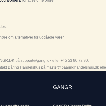
count/orders/
for at se dine ordrer.
ldes.
høre om alternativer for udgåede varer
GANGR.DK på support@gangr.dk eller +45 53 80 72 90.
 Kontakt Båring Handelshus på master@baaringhandelshus.dk elle
GANGR