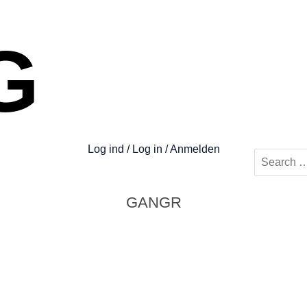
G
Log ind / Log in / Anmelden
Søg
efter:
GANGR