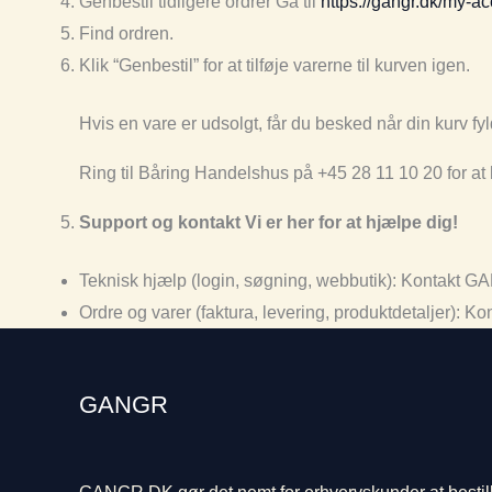
Genbestil tidligere ordrer Gå til
https://gangr.dk/my-ac
Find ordren.
Klik “Genbestil” for at tilføje varerne til kurven igen.
Hvis en vare er udsolgt, får du besked når din kurv fy
Ring til Båring Handelshus på +45 28 11 10 20 for at 
Support og kontakt Vi er her for at hjælpe dig!
Teknisk hjælp (login, søgning, webbutik): Kontakt 
Ordre og varer (faktura, levering, produktdetaljer):
GANGR